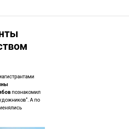
анты
ством
магистрантами
ины
ябов
познакомил
удожников". А по
бменялись