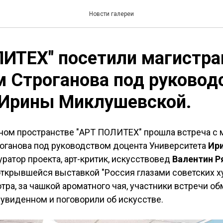
Новсти галереи
ЛИТЕХ" посетили магистр
 Строганова под руковод
 Ирины Миклушевской.
ном пространстве "АРТ ПОЛИТЕХ" прошла встреча с 
роганова под руководством доцента Университета
Ир
Куратор проекта, арт-критик, искусствовед
Валентин Р
открывшейся выставкой "Россия глазами советских х
ра, за чашкой ароматного чая, участники встречи о
увиденном и поговорили об искусстве.