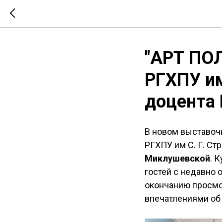
"АРТ ПО
РГХПУ им
доцента
В новом выставоч
РГХПУ им С. Г. Ст
Миклушевской
. 
гостей с недавно 
окончанию просмот
впечатлениями об 