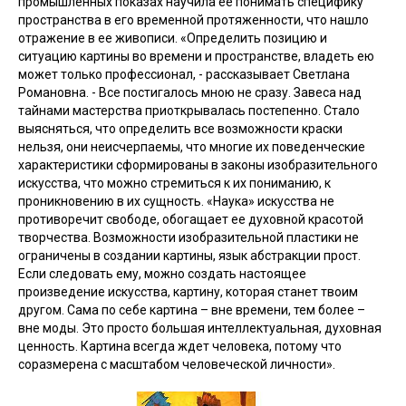
промышленных показах научила ее понимать специфику
пространства в его временной протяженности, что нашло
отражение в ее живописи. «Определить позицию и
ситуацию картины во времени и пространстве, владеть ею
может только профессионал, - рассказывает Светлана
Романовна. - Все постигалось мною не сразу. Завеса над
тайнами мастерства приоткрывалась постепенно. Стало
выясняться, что определить все возможности краски
нельзя, они неисчерпаемы, что многие их поведенческие
характеристики сформированы в законы изобразительного
искусства, что можно стремиться к их пониманию, к
проникновению в их сущность. «Наука» искусства не
противоречит свободе, обогащает ее духовной красотой
творчества. Возможности изобразительной пластики не
ограничены в создании картины, язык абстракции прост.
Если следовать ему, можно создать настоящее
произведение искусства, картину, которая станет твоим
другом. Сама по себе картина – вне времени, тем более –
вне моды. Это просто большая интеллектуальная, духовная
ценность. Картина всегда ждет человека, потому что
соразмерена с масштабом человеческой личности».