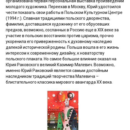
организована первая персональная выставка произведений
молодого художника. Переехав в Москву, Юрий удостоился
чести показать свои работы в Польском Культурном Центре
(1994 г.). Славная традициями польского дворянства,
фамилия, доставшаяся художнику от его обрусевших
предков, возможно, сосланных в Россию еще в XIX веке за
участие в польских восстаниях против царизма, прочно
укоренила его приверженность к духовному наследию
далекой исторической родины. Польша вошла в его жизнь
интересом к современному дизайну, к новаторству
польского плаката. Но самое большое влияние оказал на
Юрия Раковского великий Казимир Малевич. Возможно,
именно Юрий Раковский является самым достойным
наследником традиций творчества Малевича –
блистательного классика мирового авангарда XX века.