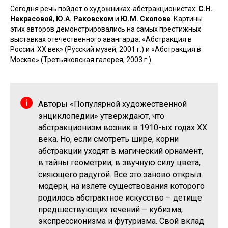
Сегодня речь пойдет о художниках-абстракционистах:
С.Н.
Некрасовой
,
Ю.А. Раковском
и
Ю.М. Скопове
. Картины
этих авторов демонстрировались на самых престижных
выставках отечественного авангарда: «Абстракция в
России. XX век» (Русский музей, 2001 г.) и «Абстракция в
Москве» (Третьяковская галерея, 2003 г.).
Авторы «Популярной художественной
энциклопедии» утверждают, что
абстракционизм возник в 1910-ых годах XX
века. Но, если смотреть шире, корни
абстракции уходят в магический орнамент,
в тайны геометрии, в звучную силу цвета,
сияющего радугой. Все это заново открыл
модерн, на излете существования которого
родилось абстрактное искусство – детище
предшествующих течений – кубизма,
экспрессионизма и футуризма. Свой вклад