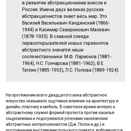
в развитие абстракционизма внесла и
Россия. Имена двух великих русских
абстракционистов знает весь мир. Это
Василий Васильевич Кандинский (1866-
1944) и Казимир Северинович Малевич
(1878-1935). В славной плеяде
первооткрывателей новых горизонтов
абстрактного значатся наши
соотечественники: М.Ф. Ларионов (1881-
1964), Н.С. Гончарова (1881-1962), В.Е.
Татлин (1885-1953), Л.С. Попова (1889-1924).
На протяжении всего двадцатого века абстрактное
искусство оказывало ощутимое влияние на архитектуру и
дизайн, пластику и мебель. В советское время интерес к
абстрактному служил формой протеста против засилья
соцреализма и подогревался успехами заокеанских
абстрактных экспрессионистов (Дж. Полок и др.) и
постоянными выставками польского плаката, вобравшего в