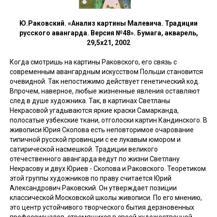
Ю.Раковский. «Анализ картины Малевича. Традиции
русского авангарда. Версия №48». Бумага, акварель,
29,5х21, 2002
Когда смотришь на картины Раковского, его связь с
современным авангардным искусством Польши становится
очевидной. Так непостижимо действует генетический код.
Впрочем, наверное, любые жизненные явления оставляют
след в душе художника. Так, в картинах Светланы
Некрасовой угадываются яркие краски Самарканда,
полосатые узбекские ткани, отголоски картин Кандинского. В
живописи Юрия Скопова есть неповторимое очарование
типичной русской провинции с ее лукавым юмором и
сатирической насмешкой. Традиции великого
отечественного авангарда ведут по жизни Светлану
Некрасову и двух Юриев - Скопова и Раковского. Теоретиком
этой группы художников по праву считается Юрий
Александрович Раковский. Он утверждает позиции
классической Московской школы живописи. По его мнению,
это центр устойчивого творческого бытия дерзновенных