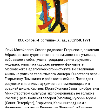
Ю.Скопов. «Прогулка». Х., м., 200х150, 1991
Юрий Михайлович Скопов родился в Егорьевске, закончил
Абрамцевское художественно-промышленное училище,
вобравшее в себя лучшие традиции раннего русского
модерна, учился на художественном факультете
Московского Педагогического института. Но столичная
жизнь не увлекла талантливого мастера. Он остался верен
Егорьевску. Там живет и работает и сейчас. Преподает
рисунок и живопись в художественном колледже и в
средней школе. Картины Юрия Скопова были приобретены
Министерством культуры, экспонировались не только в
России (Третьяковская галерея (Москва), Русский музей
(Санкт-Петербург), Егорьевск, Калининград), но и в
Национальном музее Будапешта (Венгрия), в Бостоне