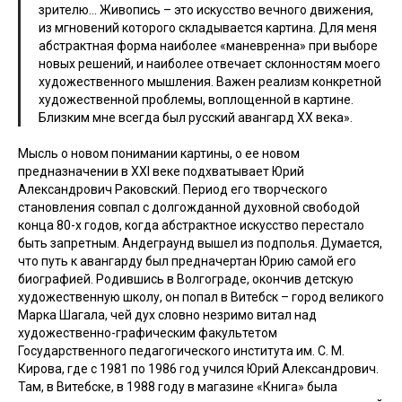
зрителю… Живопись – это искусство вечного движения,
из мгновений которого складывается картина. Для меня
абстрактная форма наиболее «маневренна» при выборе
новых решений, и наиболее отвечает склонностям моего
художественного мышления. Важен реализм конкретной
художественной проблемы, воплощенной в картине.
Близким мне всегда был русский авангард ХХ века».
Мысль о новом понимании картины, о ее новом
предназначении в XXI веке подхватывает Юрий
Александрович Раковский. Период его творческого
становления совпал с долгожданной духовной свободой
конца 80-х годов, когда абстрактное искусство перестало
быть запретным. Андеграунд вышел из подполья. Думается,
что путь к авангарду был предначертан Юрию самой его
биографией. Родившись в Волгограде, окончив детскую
художественную школу, он попал в Витебск – город великого
Марка Шагала, чей дух словно незримо витал над
художественно-графическим факультетом
Государственного педагогического института им. С. М.
Кирова, где с 1981 по 1986 год учился Юрий Александрович.
Там, в Витебске, в 1988 году в магазине «Книга» была