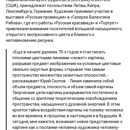
(США), принадлежат посольствам Литвы, Кипра,
Люксембурга, Германии. Художник принимал участие в
выставке «Русская провинция» в «Галерее Валентина
Рябова», где его работы «Русская красавица» и «Портрет»
привлекали внимание посетителей вспышкой насыщенного,
открытого экспрессивного цвета и близкого к
неповиновению рисунка.
«Еще в начале далеких 70-х годов я стал писать
плоскими цветными линиями «сюжет» картины,
разрывая предмет изображения на условные цветовые
овально-округлые формы, открывая тем самым
пространство множества сюжетных плоскостей, -
рассказывает Юрий Скопов. - Линия заменила собой
объем предмета, плоскость и объем самой картины.
Творческие цели картины раскрываются постепенно в
общении со зрителем теоретическим освобождением
пространства, насыщенного духовной энергией. В этом
кроется тайна воздействия картины на психику человека
во все времена, в прошлом, в настоящем и в будущем. А
сегодня, мне кажется, возникает новое представление о
картине как о послании человека-художника человеку-