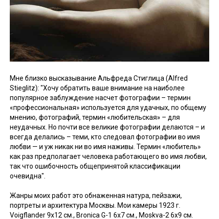
Мне близко высказывание Альфреда Стиглица (Alfred
Stieglitz): "Хочу обратить ваше внимание на наиболее
популярное заблуждение насчет фотографии – термин
«профессиональная» используется для удачных, по общему
мнению, фотографий, термин «любительская» – для
неудачных. Но почти все великие фотографии делаются – и
всегда делались – теми, кто следовал фотографии во имя
любви — и уж никак ни во имя наживы. Термин «любитель»
как раз предполагает человека работающего во имя любви,
так что ошибочность общепринятой классификации
очевидна".
Жанры моих работ это обнаженная натура, пейзажи,
портреты и архитектура Москвы. Мои камеры 1923 г.
Voigflander 9х12 см., Bronica G-1 6x7 см., Moskva-2 6x9 см.