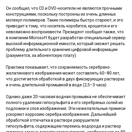
Он сообщил, что CD и DVD-носители не являются прочными
конструкциями, поскольку построены из очень длинных
молекул полимеров. Такие полимеры быстро стареют, и это
приводит к тому, что носитель коробится, крошится и его
невозможно воспроизвести. Президент сообщил также, что
в компании Microsoft будет разработан специальный сервер
высокой информационной емкости, который сможет решать
проблему длительного хранения цифровой информации
(разумеется, за абонентскую плату).
Практика показывает, что сохраняемость серебряно-
желатинового изображения может составлять 60–80 лет,
что достигается обработкой в двух фиксирующих растворах
и очень длительной промывкой в воде (2,5–3 часа).
Однако даже 20-часовая водная промывка не обеспечивает
полного удаления гипосульфита и его серебряных солей из
подложки и слоя изображения. Эти нежелательные примеси
ускоряют коррозию серебра изображения. Дальнейшей
обработкой отпечатка в растворе разрушителя
гипосульфита, содержащем перекись водорода и раствор
аммиака, можно довести сохраняемость изображения до 90